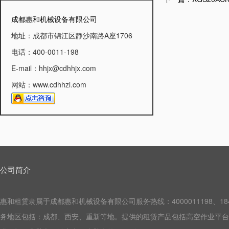
成都惠和机械设备有限公司
地址：成都市锦江区静沙南路A座1706
电话：400-0011-198
E-mail：hhjx@cdhhjx.com
网站：www.cdhhzl.com
公司简介
惠和租赁隶属于成都惠和机械设备有限公司服务热线：4000011198
、
18
务地区包括
：成都、西安、重新等地。
提供的租赁产品包括高空作业平