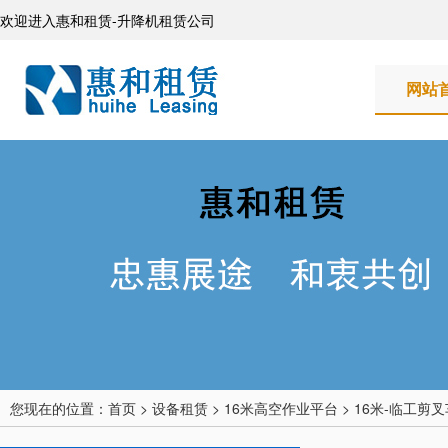
欢迎进入惠和租赁-升降机租赁公司
网站
您现在的位置：
首页
>
设备租赁
> 16米高空作业平台 > 16米-临工剪