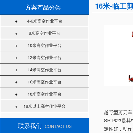
16米-临工
方案产品分类
+
4-6米高空作业平台
+
8米高空作业平台
+
10米高空作业平台
+
12米高空作业平台
+
14米高空作业平台
+
16米高空作业平台
+
18米高空作业平台
+
18米以上高空作业平台
越野型剪刀车
SR1623
联系我们
CONTACT US
定性好，动作