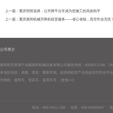
上一篇：
重庆明智选择，让升降平台车成为您施工的高效助手
上一篇：
重庆惠和机械升降机租赁服务——省心省钱，高空作业无忧
公司简介
惠和租赁隶属于成都惠和机械设备有限公司服务热线：4000011198
、
18
务地区包括
：成都、西安、重新等地。
提供的租赁产品包括高空作业平
升降机、曲臂车、登高车、直臂车等...
[更多>>]
电话：400-0011-198 传真：028-8328583